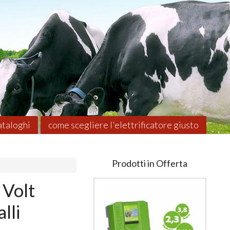
taloghi
come scegliere l'elettrificatore giusto
Prodotti in Offerta
 Volt
lli