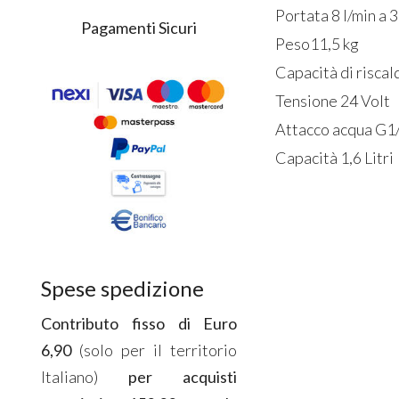
Portata 8 l/min a 3
Pagamenti Sicuri
Peso11,5 kg
Capacità di risc
Tensione 24 Volt
Attacco acqua G1
Capacità 1,6 Litri
Spese spedizione
Contributo fisso di Euro
6,90
(solo per il territorio
Italiano)
per acquisti