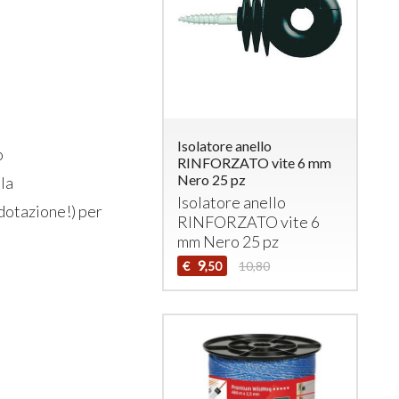
Isolatore anello
o
RINFORZATO vite 6 mm
Nero 25 pz
ola
Isolatore anello
dotazione!) per
RINFORZATO
vite 6
mm Nero 25 pz
9
€
10,80
,50