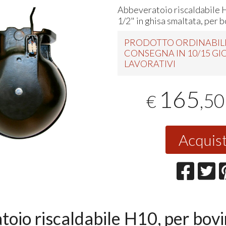
Abbeveratoio riscaldabile 
1/2" in ghisa smaltata, per b
PRODOTTO ORDINABIL
CONSEGNA IN 10/15 GI
LAVORATIVI
165
,50
€
Acquis
oio riscaldabile H10, per bovi