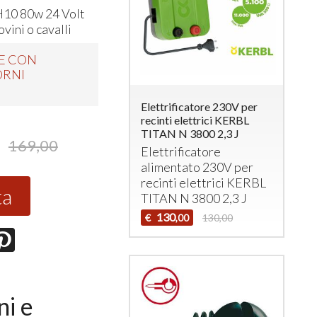
H10 80w 24 Volt
ovini o cavalli
E CON
ORNI
Elettrificatore 230V per
recinti elettrici KERBL
TITAN N 3800 2,3 J
169,00
Elettrificatore
alimentato 230V per
recinti elettrici
KERBL
ta
TITAN
N 3800 2,3 J
130
€
130,00
,00
ni e