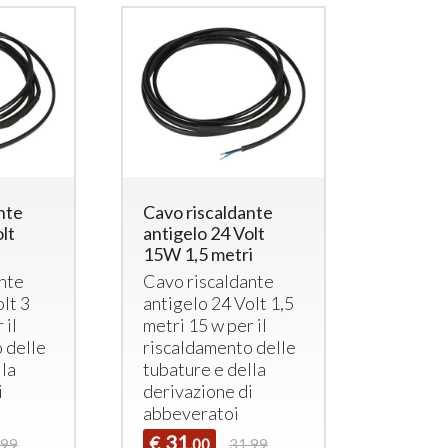
nte
Cavo riscaldante
olt
antigelo 24 Volt
15W 1,5 metri
nte
Cavo riscaldante
lt 3
antigelo 24 Volt 1,5
 il
metri 15 w per il
 delle
riscaldamento delle
lla
tubature e della
i
derivazione di
abbeveratoi
31
€
,99
,00
31,99