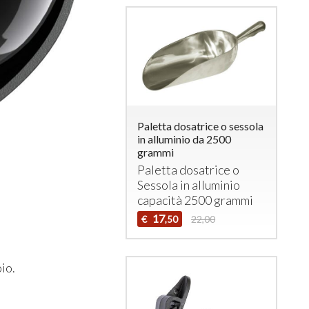
Paletta dosatrice o sessola
in alluminio da 2500
grammi
Paletta dosatrice o
Sessola in alluminio
capacità 2500 grammi
17
€
22,00
,50
io.