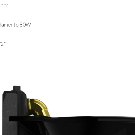
 bar
aldamento 80W
/2"