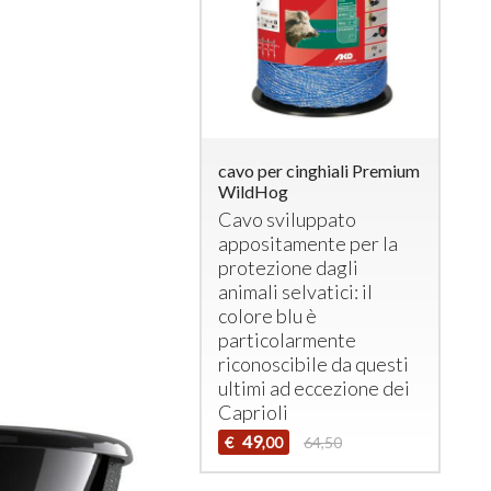
cavo per cinghiali Premium
WildHog
Cavo sviluppato
appositamente per la
protezione dagli
animali selvatici: il
colore blu è
particolarmente
riconoscibile da questi
ultimi ad eccezione dei
Caprioli
49
€
64,50
,00