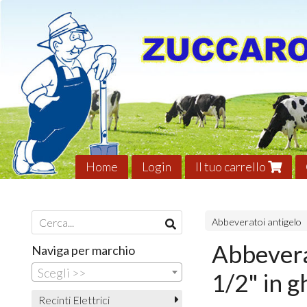
Home
Login
Il tuo carrello
Abbeveratoi antigelo
Abbevera
Naviga per marchio
Scegli >>
1/2" in g
Recinti Elettrici