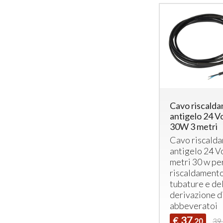
Cavo riscalda
antigelo 24 V
30W 3 metri
Cavo riscalda
antigelo 24 Vo
metri 30 w per
riscaldamento
tubature e de
derivazione d
abbeveratoi
37
€
,20
39