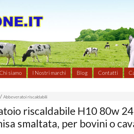
Chi siamo
I Nostri marchi
Blog
Contatti
Ca
Abbeveratoi riscaldabili
toio riscaldabile H10 80w 24
hisa smaltata, per bovini o cava