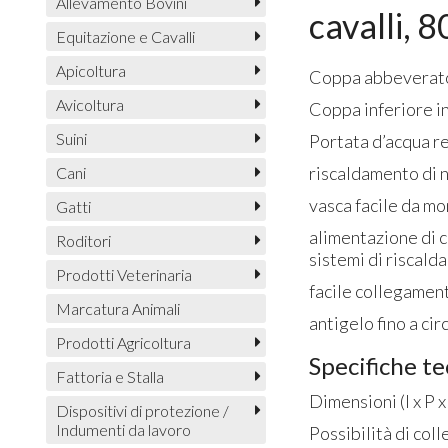
Allevamento Bovini
cavalli, 
Equitazione e Cavalli
Apicoltura
Coppa abbeveratoi
Avicoltura
Coppa inferiore in
Suini
Portata d’acqua re
riscaldamento di n
Cani
vasca facile da mo
Gatti
alimentazione di 
Roditori
sistemi di riscald
Prodotti Veterinaria
facile collegamen
Marcatura Animali
antigelo fino a cir
Prodotti Agricoltura
Specifiche t
Fattoria e Stalla
Dimensioni (l x P 
Dispositivi di protezione /
Indumenti da lavoro
Possibilità di col