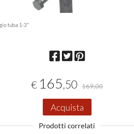
io tuba 1-3"
165
,50
€
169,00
Acquista
Prodotti correlati