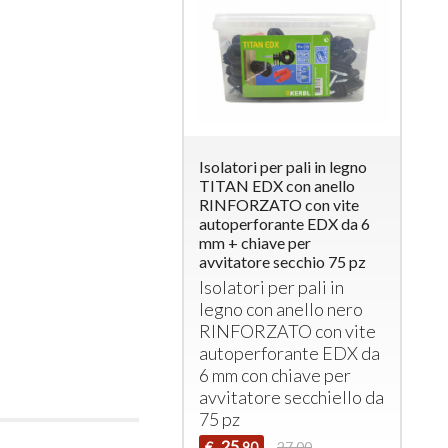
Isolatori per pali in legno
TITAN EDX con anello
RINFORZATO con vite
autoperforante EDX da 6
mm + chiave per
avvitatore secchio 75 pz
Isolatori per pali in
legno con anello nero
RINFORZATO
con vite
autoperforante
EDX
da
6 mm con chiave per
avvitatore secchiello da
75 pz
25
€
27,00
,90