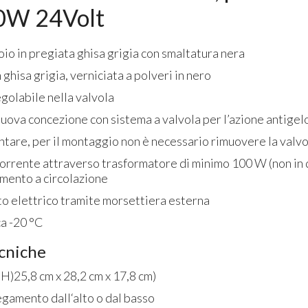
80W 24Volt
o in pregiata ghisa grigia con smaltatura nera
 ghisa grigia, verniciata a polveri in nero
golabile nella valvola
uova concezione con sistema a valvola per l’azione antigel
ntare, per il montaggio non è necessario rimuovere la valv
corrente attraverso trasformatore di minimo 100 W (non in 
amento a circolazione
to elettrico tramite morsettiera esterna
ca -20 °C
ecniche
x H)25,8 cm x 28,2 cm x 17,8 cm)
legamento dall‘alto o dal basso