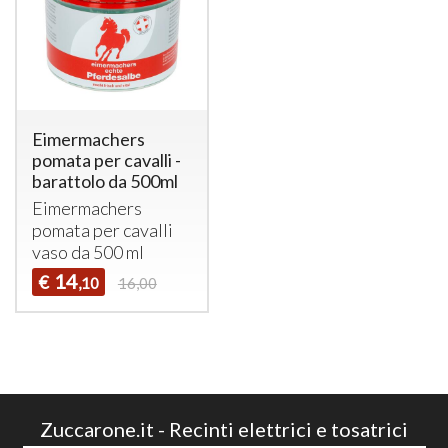
Eimermachers
pomata per cavalli -
barattolo da 500ml
Eimermachers
pomata per cavalli
vaso da 500 ml
14
€
,10
16,00
Zuccarone.it - Recinti elettrici e tosatrici