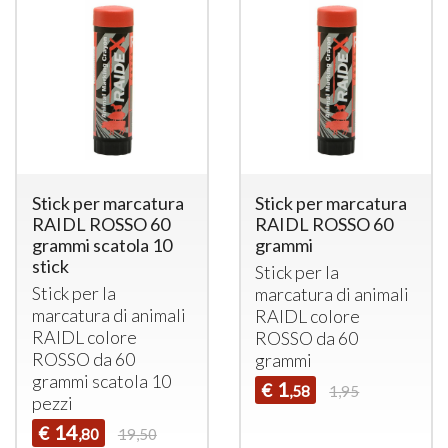
Stick per marcatura
Stick per marcatura
RAIDL ROSSO 60
RAIDL ROSSO 60
grammi scatola 10
grammi
stick
Stick per la
Stick per la
marcatura di animali
marcatura di animali
RAIDL
colore
RAIDL
colore
ROSSO
da 60
ROSSO
da 60
grammi
grammi scatola 10
1
€
,58
1,95
pezzi
14
€
,80
19,50