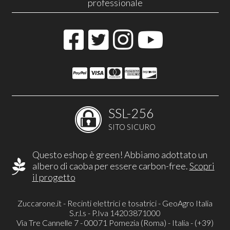
professionale
SSL-256
SITO SICURO
Questo eshop è green! Abbiamo adottato un
albero di caoba per essere carbon-free.
Scopri
il progetto
Zuccarone.it - Recinti elettrici e tosatrici - GeoAgro Italia
S.r.l.s - P.Iva 14203871000
Via Tre Cannelle 7 - 00071 Pomezia (Roma) - Italia - (+39)