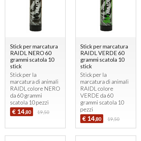
Stick per marcatura
Stick per marcatura
RAIDL NERO 60
RAIDL VERDE 60
grammi scatola 10
grammi scatola 10
stick
stick
Stick per la
Stick per la
marcatura di animali
marcatura di animali
RAIDL
colore
NERO
RAIDL
colore
da 60 grammi
VERDE
da 60
scatola 10 pezzi
grammi scatola 10
pezzi
14
€
,80
19,50
14
€
,80
19,50