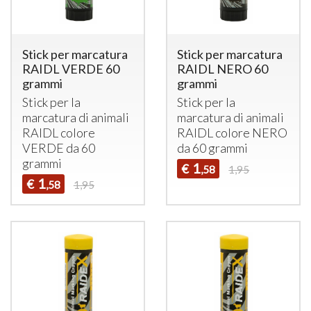
Stick per marcatura
Stick per marcatura
RAIDL VERDE 60
RAIDL NERO 60
grammi
grammi
Stick per la
Stick per la
marcatura di animali
marcatura di animali
RAIDL
colore
RAIDL
colore
NERO
VERDE
da 60
da 60 grammi
grammi
1
€
,58
1,95
1
€
,58
1,95