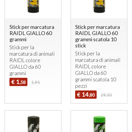
Stick per marcatura
Stick per marcatura
RAIDL GIALLO 60
RAIDL GIALLO 60
grammi
grammi scatola 10
stick
Stick per la
Stick per la
marcatura di animali
marcatura di animali
RAIDL
colore
RAIDL
colore
GIALLO
da 60
GIALLO
da 60
grammi
grammi scatola 10
1
€
,58
1,95
pezzi
14
€
,80
19,50