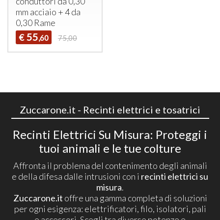
conduttori da 0,30
mm acciaio + 4 da
0,30 Rame
55
€
,60
75,00
Zuccarone.it - Recinti elettrici e tosatrici
Recinti Elettrici Su Misura: Proteggi i
tuoi animali e le tue colture
Affronta il problema del contenimento degli animali
e della difesa dalle intrusioni con i
recinti elettrici su
misura
.
Zuccarone.it
offre una gamma completa di soluzioni
per ogni esigenza: elettrificatori, filo, isolatori, pali
e accessori. Scegli tra diverse potenze e