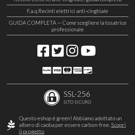
F.a.q Recinti elettrici anti-cinghiale
GUIDA COMPLETA — Come scegliere la tosatrice
professionale
SSL-256
SITO SICURO
Questo eshop è green! Abbiamo adottato un
albero di caoba per essere carbon-free.
Scopri
il progetto