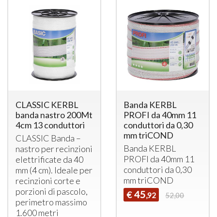
CLASSIC KERBL
Banda KERBL
banda nastro 200Mt
PROFI da 40mm 11
4cm 13 conduttori
conduttori da 0,30
mm triCOND
CLASSIC
Banda –
Banda
KERBL
nastro per recinzioni
PROFI
da 40mm 11
elettrificate da 40
conduttori da 0,30
mm (4 cm). Ideale per
mm triCOND
recinzioni corte e
porzioni di pascolo,
45
€
,92
52,00
perimetro massimo
1.600 metri