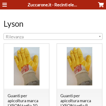
Zuccarone.it - Recinti elettrici e tosatrici
Lyson
Rilevanza
Guanti per
Guanti per
apicoltura marca
apicoltura marca
LYSON taglia 10
LYSON taglia 9