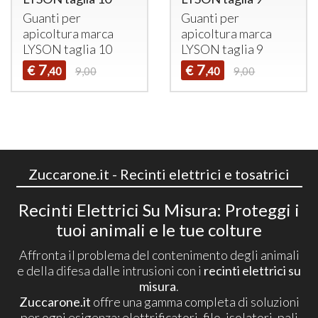
Guanti per
Guanti per
apicoltura marca
apicoltura marca
LYSON
taglia 10
LYSON
taglia 9
7
7
€
€
,40
9,00
,40
9,00
Zuccarone.it - Recinti elettrici e tosatrici
Recinti Elettrici Su Misura: Proteggi i
tuoi animali e le tue colture
Affronta il problema del contenimento degli animali
e della difesa dalle intrusioni con i
recinti elettrici su
misura
.
Zuccarone.it
offre una gamma completa di soluzioni
per ogni esigenza: elettrificatori, filo, isolatori, pali