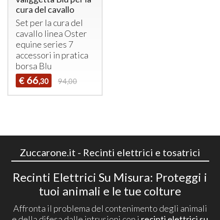
cura del cavallo
Set per la cura del
cavallo linea Oster
equine series 7
accessori in pratica
borsa Blu
66
€
,30
94,00
Zuccarone.it - Recinti elettrici e tosatrici
Recinti Elettrici Su Misura: Proteggi i
tuoi animali e le tue colture
Affronta il problema del contenimento degli animali
e della difesa dalle intrusioni con i
recinti elettrici su