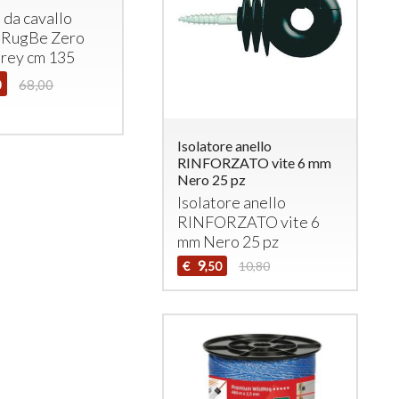
 da cavallo
 RugBe Zero
Grey cm 135
0
68,00
Isolatore anello
RINFORZATO vite 6 mm
Nero 25 pz
Isolatore anello
RINFORZATO
vite 6
mm Nero 25 pz
9
€
10,80
,50