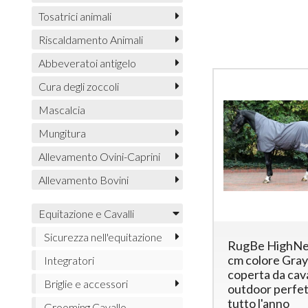
Tosatrici animali
Riscaldamento Animali
Abbeveratoi antigelo
Cura degli zoccoli
Mascalcia
Mungitura
Allevamento Ovini-Caprini
Allevamento Bovini
Equitazione e Cavalli
Sicurezza nell'equitazione
RugBe HighNe
cm colore Gra
Integratori
coperta da cav
Briglie e accessori
outdoor perfet
tutto l'anno
Grooming Cavallo