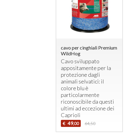
cavo per cinghiali Premium
WildHog
Cavo sviluppato
appositamente per la
protezione dagli
animali selvatici: il
colore blu è
particolarmente
riconoscibile da questi
ultimi ad eccezione dei
Caprioli
49
€
64,50
,00