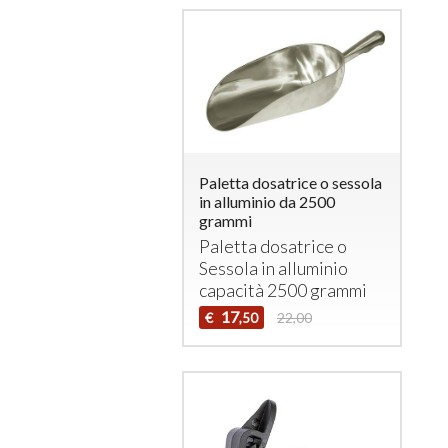
Paletta dosatrice o sessola
in alluminio da 2500
grammi
Paletta dosatrice o
Sessola in alluminio
capacità 2500 grammi
17
€
22,00
,50