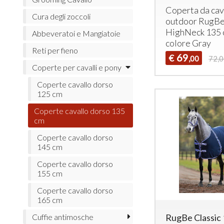
Coperta da cav
Cura degli zoccoli
outdoor RugB
HighNeck 135
Abbeveratoi e Mangiatoie
colore Gray
Reti per fieno
69
€
,00
72,
Coperte per cavalli e pony
Coperte cavallo dorso
125 cm
Coperte cavallo dorso 135
cm
Coperte cavallo dorso
145 cm
Coperte cavallo dorso
155 cm
Coperte cavallo dorso
165 cm
Cuffie antimosche
RugBe Classic