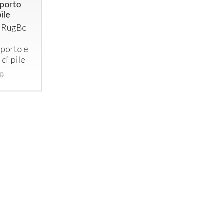
sporto
ile
e RugBe
sporto e
di pile
00