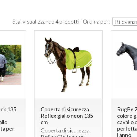
Stai visualizzando 4 prodotti | Ordina per:
Rilevanz
ck 135
Coperta di sicurezza
RugBe Z
y
Reflex giallo neon 135
colore g
allo
cm
cavallo 
ta per
perfetta
Coperta di sicurezza
l'anno
Reflex Giallo neon