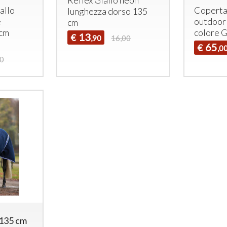
allo
Coperta
lunghezza dorso 135
e
outdoor
cm
 cm
colore 
13
€
,90
16,00
65
€
,0
00
 135 cm