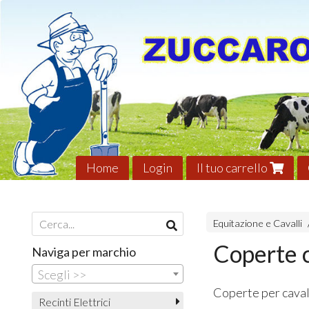
Home
Login
Il tuo carrello
Equitazione e Cavalli
Coperte c
Naviga per marchio
Scegli >>
Coperte per caval
Recinti Elettrici