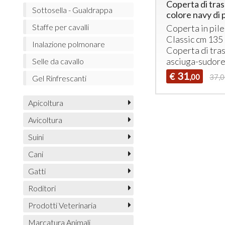
Coperta di tra
Sottosella - Gualdrappa
colore navy di p
Staffe per cavalli
Coperta in pil
Classic cm 135
Inalazione polmonare
Coperta di tra
asciuga-sudore 
Selle da cavallo
31
€
,00
37,
Gel Rinfrescanti
Apicoltura
Avicoltura
Suini
Cani
Gatti
Roditori
Prodotti Veterinaria
Marcatura Animali