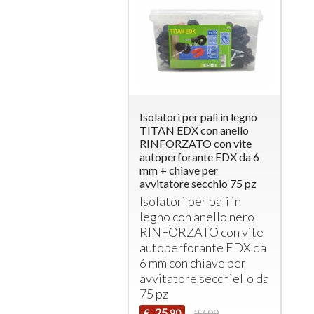
Isolatori per pali in legno
TITAN EDX con anello
RINFORZATO con vite
autoperforante EDX da 6
mm + chiave per
avvitatore secchio 75 pz
Isolatori per pali in
legno con anello nero
RINFORZATO
con vite
autoperforante
EDX
da
6 mm con chiave per
avvitatore secchiello da
75 pz
25
€
27,00
,90