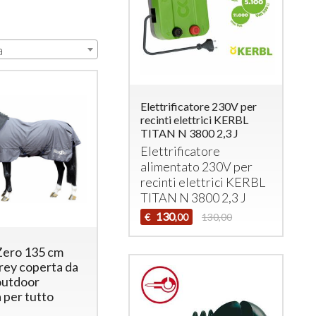
a
Elettrificatore 230V per
recinti elettrici KERBL
TITAN N 3800 2,3 J
Elettrificatore
alimentato 230V per
recinti elettrici
KERBL
TITAN
N 3800 2,3 J
130
€
130,00
,00
ero 135 cm
rey coperta da
outdoor
 per tutto