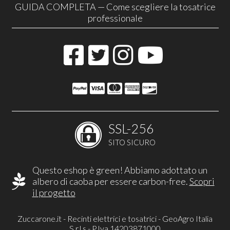
GUIDA COMPLETA — Come scegliere la tosatrice
professionale
SSL-256
SITO SICURO
Questo eshop è green! Abbiamo adottato un
albero di caoba per essere carbon-free.
Scopri
il progetto
Zuccarone.it - Recinti elettrici e tosatrici - GeoAgro Italia
S.r.l.s - P.Iva 14203871000