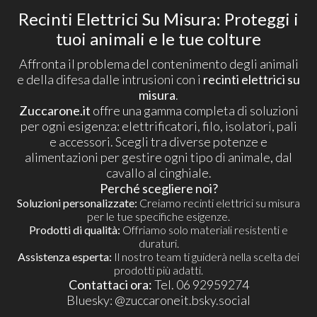
Recinti Elettrici Su Misura: Proteggi i
tuoi animali e le tue colture
Affronta il problema del contenimento degli animali
e della difesa dalle intrusioni con i
recinti elettrici su
misura
.
Zuccarone.it
offre una gamma completa di soluzioni
per ogni esigenza: elettrificatori, filo, isolatori, pali
e accessori. Scegli tra diverse potenze e
alimentazioni per gestire ogni tipo di animale, dal
cavallo al cinghiale.
Perché scegliere noi?
Soluzioni personalizzate:
Creiamo recinti elettrici su misura
per le tue specifiche esigenze.
Prodotti di qualità:
Offriamo solo materiali resistenti e
duraturi.
Assistenza esperta:
Il nostro team ti guiderà nella scelta dei
prodotti più adatti.
Contattaci ora:
Tel. 06 92959274
​Bluesky:
@zuccaroneit.bsky.social