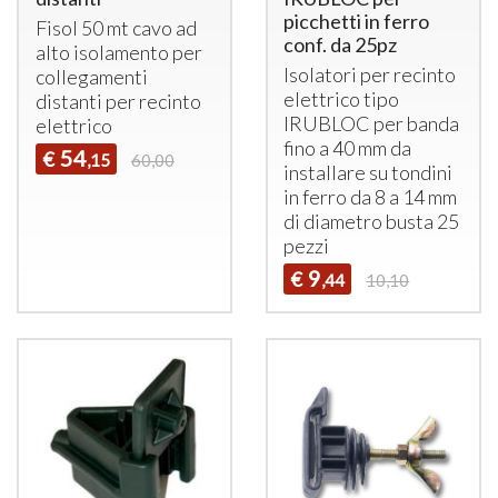
picchetti in ferro
Fisol 50 mt cavo ad
conf. da 25pz
alto isolamento per
Isolatori per recinto
collegamenti
elettrico tipo
distanti per recinto
IRUBLOC
per banda
elettrico
fino a 40 mm da
54
€
,15
60,00
installare su tondini
in ferro da 8 a 14 mm
di diametro busta 25
pezzi
9
€
,44
10,10