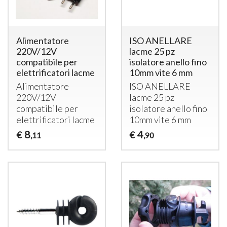
Alimentatore
ISO ANELLARE
220V/12V
lacme 25 pz
compatibile per
isolatore anello fino
elettrificatori lacme
10mm vite 6 mm
Alimentatore
ISO
ANELLARE
220V/12V
lacme 25 pz
compatibile per
isolatore anello fino
elettrificatori lacme
10mm vite 6 mm
8
4
€
€
,11
,90