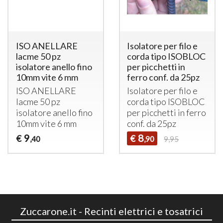
ISO ANELLARE
Isolatore per filo e
lacme 50 pz
corda tipo ISOBLOC
isolatore anello fino
per picchetti in
10mm vite 6 mm
ferro conf. da 25pz
ISO
ANELLARE
Isolatore per filo e
lacme 50 pz
corda tipo
ISOBLOC
isolatore anello fino
per picchetti in ferro
10mm vite 6 mm
conf. da 25pz
9
8
€
€
,40
,90
9,95
Zuccarone.it - Recinti elettrici e tosatrici