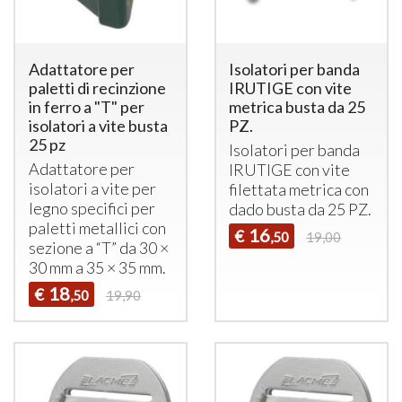
Adattatore per
Isolatori per banda
paletti di recinzione
IRUTIGE con vite
in ferro a "T" per
metrica busta da 25
isolatori a vite busta
PZ.
25 pz
Isolatori per banda
Adattatore per
IRUTIGE
con vite
isolatori a vite per
filettata metrica con
legno specifici per
dado busta da 25 PZ.
paletti metallici con
16
€
,50
19,00
sezione a “T” da 30 ×
30 mm a 35 × 35 mm.
18
€
,50
19,90