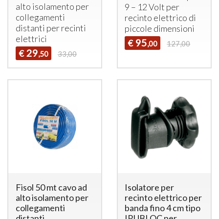
alto isolamento per
9 – 12 Volt per
collegamenti
recinto elettrico di
distanti per recinti
piccole dimensioni
elettrici
95
€
,00
127,00
29
€
,50
33,00
Fisol 50 mt cavo ad
Isolatore per
alto isolamento per
recinto elettrico per
collegamenti
banda fino 4 cm tipo
distanti
IRUBLOC per