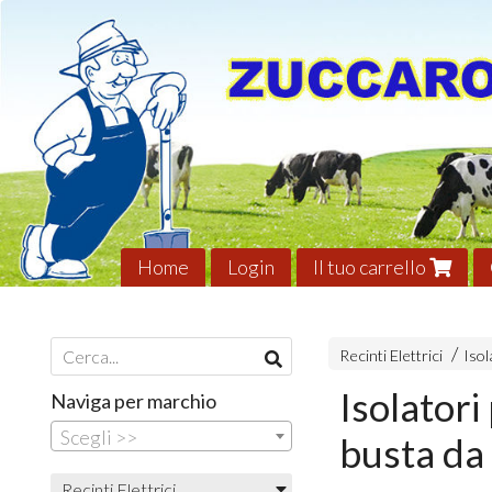
Home
Login
Il tuo carrello
Recinti Elettrici
Isol
Isolator
Naviga per marchio
Scegli >>
busta da
Recinti Elettrici