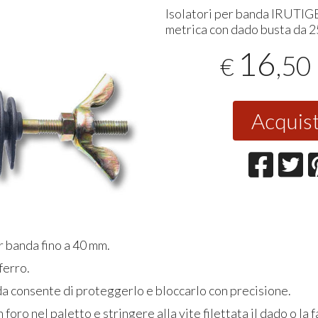
Isolatori per banda
IRUTIG
metrica con dado busta da 2
16
,50
€
Acquis
er banda fino a 40 mm.
ferro.
da consente di proteggerlo e bloccarlo con precisione.
 foro nel paletto e stringere alla vite filettata il dado o la f