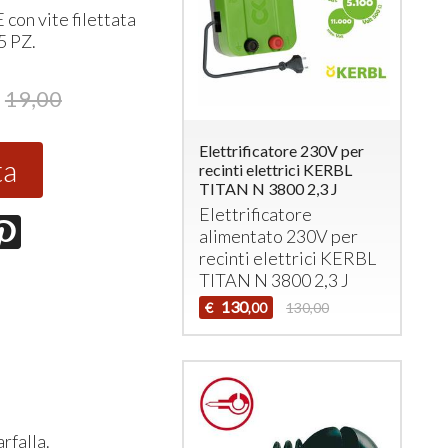
E
con vite filettata
5 PZ.
19,00
Elettrificatore 230V per
ta
recinti elettrici KERBL
TITAN N 3800 2,3 J
Elettrificatore
alimentato 230V per
recinti elettrici
KERBL
TITAN
N 3800 2,3 J
130
€
130,00
,00
arfalla.