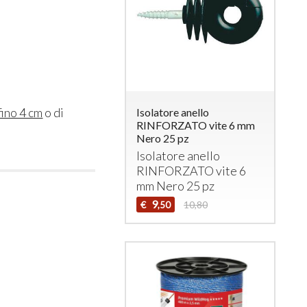
fino 4 cm
o di
Isolatore anello
RINFORZATO vite 6 mm
Nero 25 pz
Isolatore anello
RINFORZATO
vite 6
mm Nero 25 pz
9
€
10,80
,50