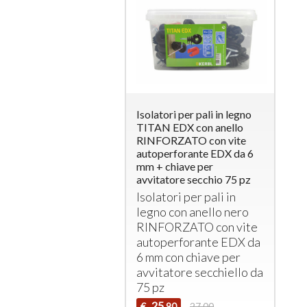
Isolatori per pali in legno
TITAN EDX con anello
RINFORZATO con vite
autoperforante EDX da 6
mm + chiave per
avvitatore secchio 75 pz
Isolatori per pali in
legno con anello nero
RINFORZATO
con vite
autoperforante
EDX
da
6 mm con chiave per
avvitatore secchiello da
75 pz
25
€
27,00
,90