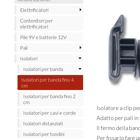
Elettrificatori
Contenitori per
elettrificatori
Pile 9V e batterie 12V
Pali
Isolatori
Isolatori per banda
Isolatori per banda fino 4
cm
Isolatori per banda fino 2
cm
Isolatore a clip p
Isolatori per cavi e corde
Adatto per pali in 
Isolatori distanziati
Il fermo della ban
Isolatori per tondini
Per fissarlo fare un