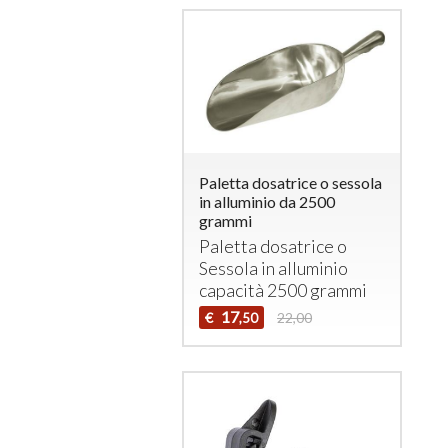
Paletta dosatrice o sessola
in alluminio da 2500
grammi
Paletta dosatrice o
Sessola in alluminio
capacità 2500 grammi
17
€
22,00
,50