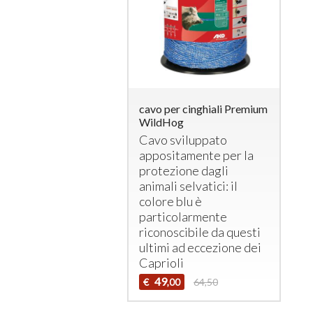
cavo per cinghiali Premium
WildHog
Cavo sviluppato
appositamente per la
protezione dagli
animali selvatici: il
colore blu è
particolarmente
riconoscibile da questi
ultimi ad eccezione dei
Caprioli
49
€
64,50
,00