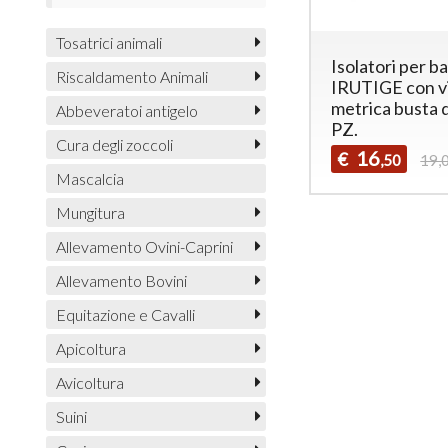
Tosatrici animali
Isolatori per b
Riscaldamento Animali
IRUTIGE con v
metrica busta 
Abbeveratoi antigelo
PZ.
Cura degli zoccoli
16
€
,50
19,
Mascalcia
Mungitura
Allevamento Ovini-Caprini
Allevamento Bovini
Equitazione e Cavalli
Apicoltura
Avicoltura
Suini