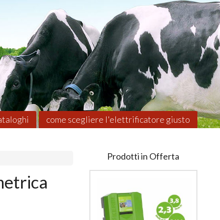
taloghi
come scegliere l'elettrificatore giusto
Prodotti in Offerta
metrica