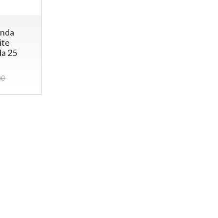
anda
ite
da 25
00