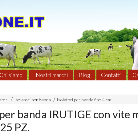
Chi siamo
I Nostri marchi
Blog
Contatti
Ca
atori
Isolatori per banda
Isolatori per banda fino 4 cm
i per banda IRUTIGE con vite 
 25 PZ.