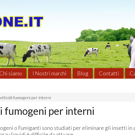
Chi siamo
I Nostri marchi
Blog
Contatti
Ca
etticidi fumogeni per interni
di fumogeni per interni
mogeni o Fumiganti sono studiati per eliminare gli insetti in 
pray liquidi è difficile da attuare.