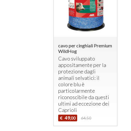
cavo per cinghiali Premium
WildHog
Cavo sviluppato
appositamente per la
protezione dagli
animali selvatici: il
colore blu è
particolarmente
riconoscibile da questi
ultimi ad eccezione dei
Caprioli
49
€
64,50
,00