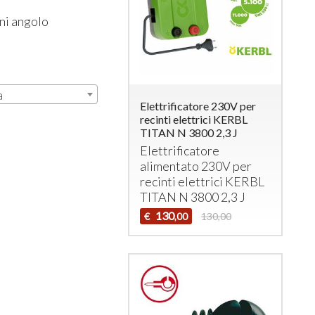
ni angolo
a
Elettrificatore 230V per
recinti elettrici KERBL
TITAN N 3800 2,3 J
Elettrificatore
alimentato 230V per
recinti elettrici
KERBL
TITAN
N 3800 2,3 J
130
€
130,00
,00