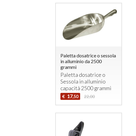
Paletta dosatrice o sessola
in alluminio da 2500
grammi
Paletta dosatrice o
Sessola in alluminio
capacità 2500 grammi
17
€
22,00
,50