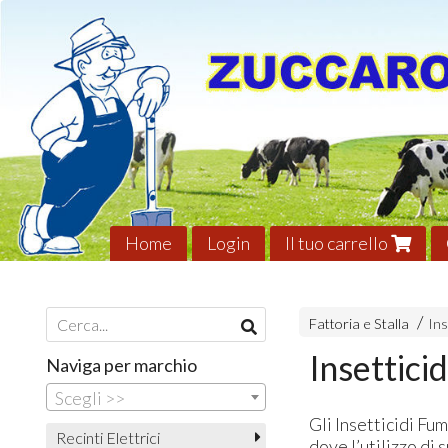
Home
Login
Il tuo carrello
Fattoria e Stalla
Ins
Insettici
Naviga per marchio
Scegli >>
Gli Insetticidi Fu
Recinti Elettrici
dove l’utilizzo di s