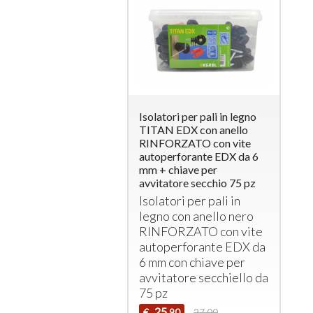
Isolatori per pali in legno
TITAN EDX con anello
RINFORZATO con vite
autoperforante EDX da 6
mm + chiave per
avvitatore secchio 75 pz
Isolatori per pali in
legno con anello nero
RINFORZATO
con vite
autoperforante
EDX
da
6 mm con chiave per
avvitatore secchiello da
75 pz
25
€
27,00
,90