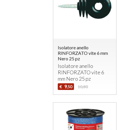
Isolatore anello
RINFORZATO vite 6 mm
Nero 25 pz
Isolatore anello
RINFORZATO
vite 6
mm Nero 25 pz
9
€
10,80
,50