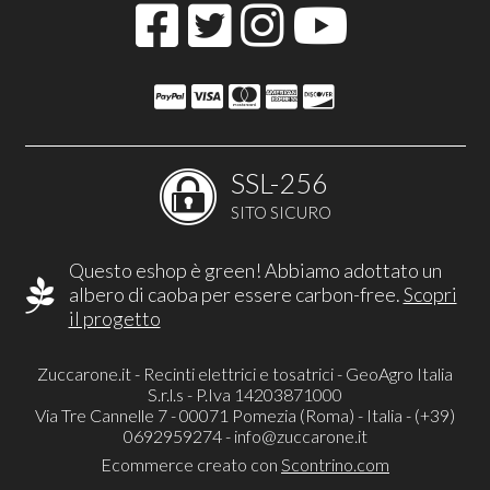
SSL-256
SITO SICURO
Questo eshop è green! Abbiamo adottato un
albero di caoba per essere carbon-free.
Scopri
il progetto
Zuccarone.it - Recinti elettrici e tosatrici - GeoAgro Italia
S.r.l.s - P.Iva 14203871000
Via Tre Cannelle 7 - 00071 Pomezia (Roma) - Italia - (+39)
0692959274 -
info@zuccarone.it
Ecommerce creato con
Scontrino.com