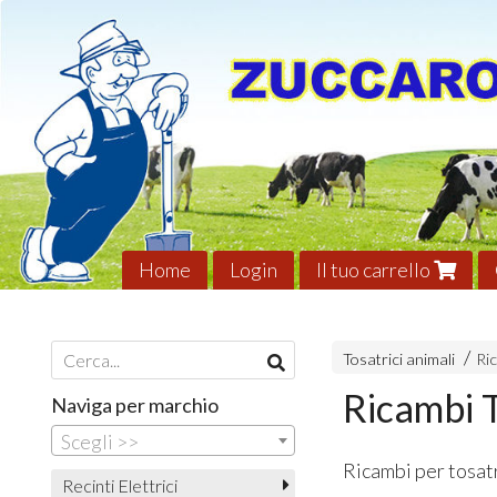
Home
Login
Il tuo carrello
Tosatrici animali
Ri
Ricambi T
Naviga per marchio
Scegli >>
Ricambi per tosatr
Recinti Elettrici