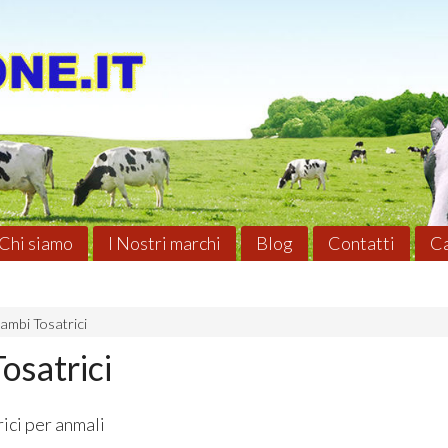
Chi siamo
I Nostri marchi
Blog
Contatti
Ca
cambi Tosatrici
osatrici
ici per anmali