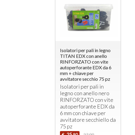
Isolatori per pali in legno
TITAN EDX con anello
RINFORZATO con vite
autoperforante EDX da 6
mm + chiave per
avvitatore secchio 75 pz
Isolatori per pali in
legno con anello nero
RINFORZATO
con vite
autoperforante
EDX
da
6 mm con chiave per
avvitatore secchiello da
75 pz
25
€
27,00
,90