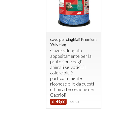
cavo per cinghiali Premium
WildHog
Cavo sviluppato
appositamente per la
protezione dagli
animali selvatici: il
colore blu è
particolarmente
riconoscibile da questi
ultimi ad eccezione dei
Caprioli
49
€
64,50
,00