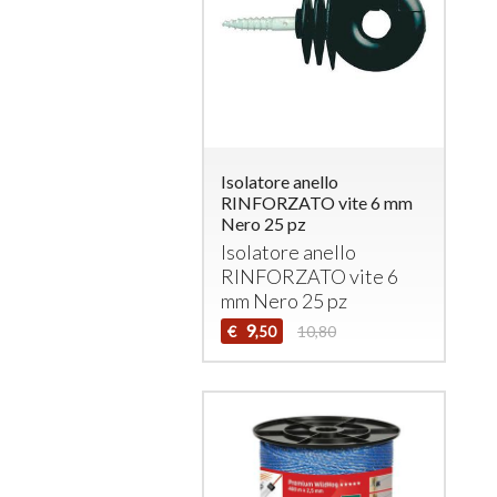
Isolatore anello
RINFORZATO vite 6 mm
Nero 25 pz
Isolatore anello
RINFORZATO
vite 6
mm Nero 25 pz
9
€
10,80
,50