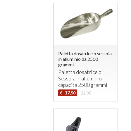
Paletta dosatrice o sessola
in alluminio da 2500
grammi
Paletta dosatrice o
Sessola in alluminio
capacità 2500 grammi
17
€
22,00
,50