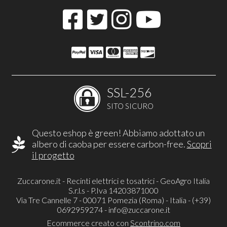
SSL-256
SITO SICURO
Questo eshop è green! Abbiamo adottato un
albero di caoba per essere carbon-free.
Scopri
il progetto
Zuccarone.it - Recinti elettrici e tosatrici - GeoAgro Italia
S.r.l.s - P.Iva 14203871000
Via Tre Cannelle 7 - 00071 Pomezia (Roma) - Italia - (+39)
0692959274 -
info@zuccarone.it
Ecommerce creato con
Scontrino.com