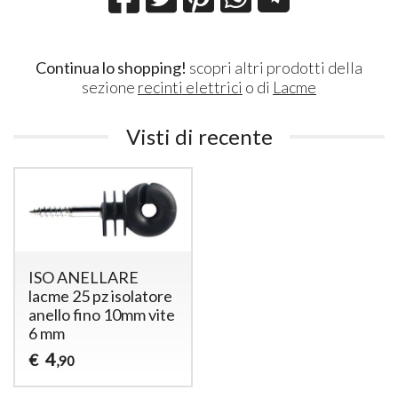
Continua lo shopping!
scopri altri prodotti della
sezione
recinti elettrici
o di
Lacme
Visti di recente
ISO ANELLARE
lacme 25 pz isolatore
anello fino 10mm vite
6 mm
4
€
,90