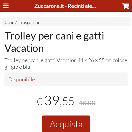
Zuccarone.it - Recinti elettrici e tosatrici
Cani
Trasportini
Trolley per cani e gatti
Vacation
Trolley per cani e gatti Vacation 41 × 26 × 55 cm colore
grigio e blu
Disponibile
39
,55
€
48,00
Acquista