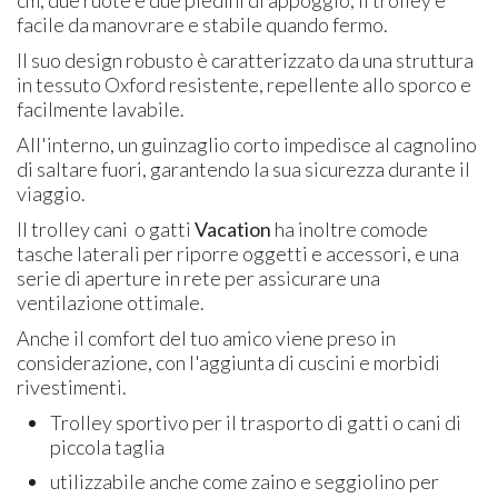
facile da manovrare e stabile quando fermo.
Il suo design robusto è caratterizzato da una struttura
in tessuto Oxford resistente, repellente allo sporco e
facilmente lavabile.
All'interno, un guinzaglio corto impedisce al cagnolino
di saltare fuori, garantendo la sua sicurezza durante il
viaggio.
Il trolley cani o gatti
Vacation
ha inoltre comode
tasche laterali per riporre oggetti e accessori, e una
serie di aperture in rete per assicurare una
ventilazione ottimale.
Anche il comfort del tuo amico viene preso in
considerazione, con l'aggiunta di cuscini e morbidi
rivestimenti.
Trolley sportivo per il trasporto di gatti o cani di
piccola taglia
utilizzabile anche come zaino e seggiolino per