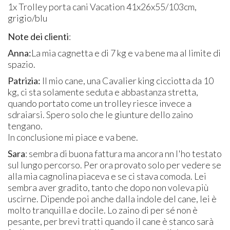
1x Trolley porta cani Vacation 41x26x55/103cm,
grigio/blu
Note dei clienti
:
Anna:
La mia cagnetta e di 7 kg e va bene ma al limite di
spazio.
Patrizia:
Il mio cane, una Cavalier king cicciotta da 10
kg, ci sta solamente seduta e abbastanza stretta,
quando portato come un trolley riesce invece a
sdraiarsi. Spero solo che le giunture dello zaino
tengano.
In conclusione mi piace e va bene.
Sara
:
sembra di buona fattura ma ancora nn l'ho testato
sul lungo percorso. Per ora provato solo per vedere se
alla mia cagnolina piaceva e se ci stava comoda. Lei
sembra aver gradito, tanto che dopo non voleva più
uscirne. Dipende poi anche dalla indole del cane, lei è
molto tranquilla e docile. Lo zaino di per sé non è
pesante, per brevi tratti quando il cane è stanco sarà