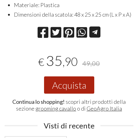
Materiale: Plastica
Dimensioni della scatola: 48 x 25 x 25 cm (L x P x A)
35
,90
€
49,00
Acquista
Continua lo shopping!
scopri altri prodotti della
sezione
grooming cavallo
o di
GeoAgro Italia
Visti di recente