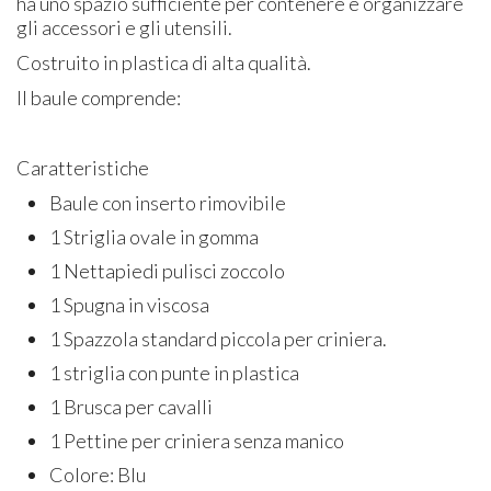
ha uno spazio sufficiente per contenere e organizzare
gli accessori e gli utensili.
Costruito in plastica di alta qualità.
Il baule comprende:
Caratteristiche
Baule con inserto rimovibile
1 Striglia ovale in gomma
1 Nettapiedi pulisci zoccolo
1 Spugna in viscosa
1 Spazzola standard piccola per criniera.
1 striglia con punte in plastica
1 Brusca per cavalli
1 Pettine per criniera senza manico
Colore: Blu