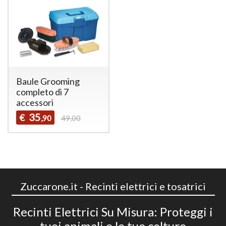
Baule Grooming
completo di 7
accessori
35
€
,90
49,00
Zuccarone.it - Recinti elettrici e tosatrici
Recinti Elettrici Su Misura: Proteggi i
tuoi animali e le tue colture