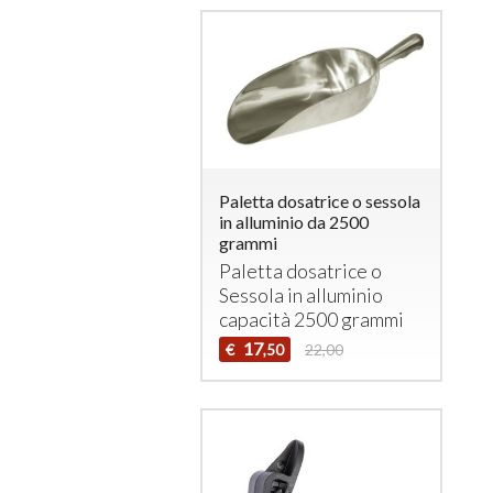
Paletta dosatrice o sessola
in alluminio da 2500
grammi
Paletta dosatrice o
Sessola in alluminio
capacità 2500 grammi
17
€
22,00
,50