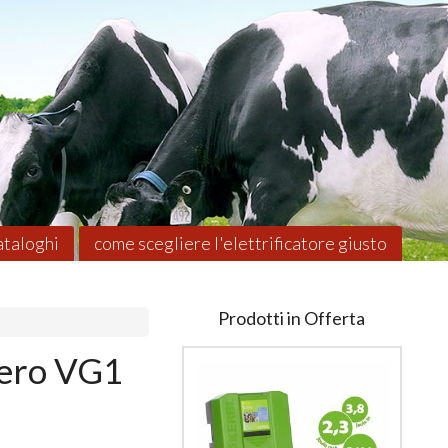
taloghi
come scegliere l'elettrificatore giusto
Prodotti in Offerta
iero VG1