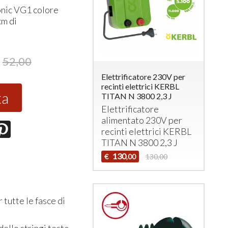
nic VG1 colore
cm di
52,00
Elettrificatore 230V per
recinti elettrici KERBL
ta
TITAN N 3800 2,3 J
Elettrificatore
alimentato 230V per
recinti elettrici
KERBL
TITAN
N 3800 2,3 J
130
€
130,00
,00
tutte le fasce di
ello stringi testa