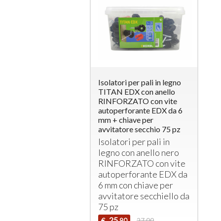
Isolatori per pali in legno
TITAN EDX con anello
RINFORZATO con vite
autoperforante EDX da 6
mm + chiave per
avvitatore secchio 75 pz
Isolatori per pali in
legno con anello nero
RINFORZATO
con vite
autoperforante
EDX
da
6 mm con chiave per
avvitatore secchiello da
75 pz
25
€
27,00
,90