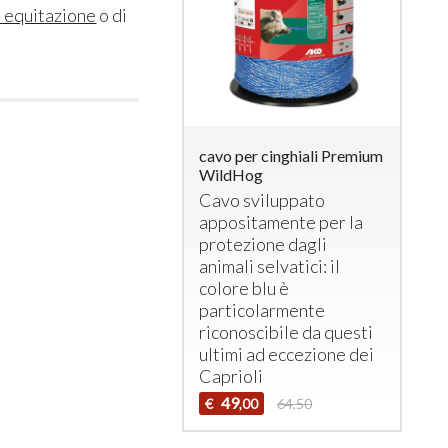
e equitazione
o di
cavo per cinghiali Premium
WildHog
Cavo sviluppato
appositamente per la
protezione dagli
animali selvatici: il
colore blu è
particolarmente
riconoscibile da questi
ultimi ad eccezione dei
Caprioli
49
€
64,50
,00