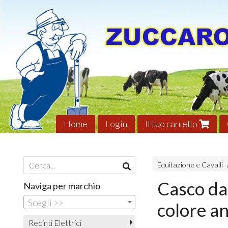
Home
Login
Il tuo carrello
Equitazione e Cavalli
Casco da
Naviga per marchio
Scegli >>
colore an
Recinti Elettrici