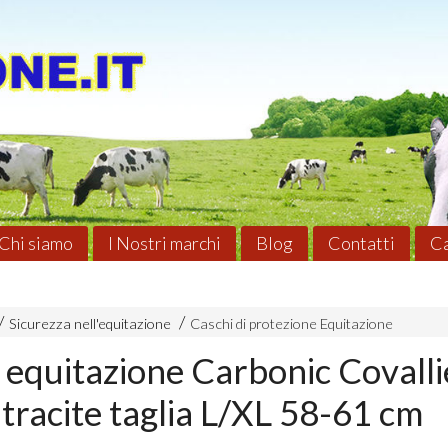
Chi siamo
I Nostri marchi
Blog
Contatti
Ca
Sicurezza nell'equitazione
Caschi di protezione Equitazione
 equitazione Carbonic Covall
tracite taglia L/XL 58-61 cm