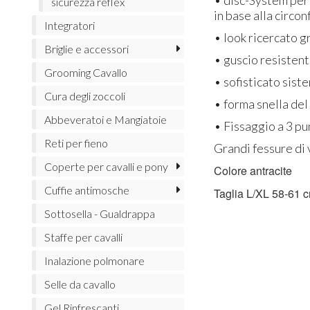
sicurezza reflex
in base alla circo
Integratori
• look ricercato gr
Briglie e accessori
• guscio resistent
Grooming Cavallo
• sofisticato sis
Cura degli zoccoli
• forma snella del
Abbeveratoi e Mangiatoie
• Fissaggio a 3 pu
Reti per fieno
Grandi fessure di 
Coperte per cavalli e pony
Colore antracite
Cuffie antimosche
Taglia L/XL 58-61 c
Sottosella - Gualdrappa
Staffe per cavalli
Inalazione polmonare
Selle da cavallo
Gel Rinfrescanti