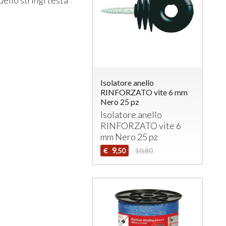
Isolatore anello
RINFORZATO vite 6 mm
Nero 25 pz
Isolatore anello
RINFORZATO
vite 6
mm Nero 25 pz
9
€
10,80
,50