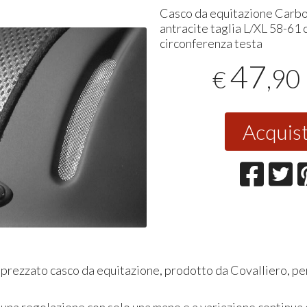
Casco da equitazione Carbo
antracite taglia L/XL 58-61 
circonferenza testa
47
,90
€
Acquis
rezzato casco da equitazione, prodotto da Covalliero, per 
una regolazione con solo una mano e a variazione continua d