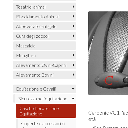
Tosatrici animali
Riscaldamento Animali
Abbeveratoi antigelo
Cura degli zoccoli
Mascalcia
Mungitura
Allevamento Ovini-Caprini
Allevamento Bovini
Equitazione e Cavalli
Sicurezza nell'equitazione
Caschi di protezione
Carbonic VG1 l'app
Equitazione
età
Coperte e accessori di
• disc-System per 