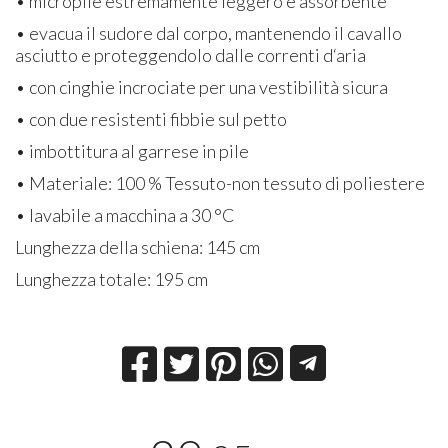
• micropile estremamente leggero e assorbente
• evacua il sudore dal corpo, mantenendo il cavallo
asciutto e proteggendolo dalle correnti d‘aria
• con cinghie incrociate per una vestibilità sicura
• con due resistenti fibbie sul petto
• imbottitura al garrese in pile
• Materiale: 100 % Tessuto-non tessuto di poliestere
• lavabile a macchina a 30 °C
Lunghezza della schiena: 145 cm
Lunghezza totale: 195 cm