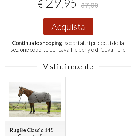
29
,95
€
37,00
Acquista
Continua lo shopping!
scopri altri prodotti della
sezione
coperte per cavalli e pony
o di
Covalliero
Visti di recente
RugBe Classic 145