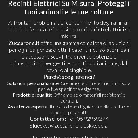
Recinti Elettrici Su Misura: Proteggi i
tuoi animali e le tue colture
Affronta il problema del contenimento degli animali
e della difesa dalle intrusioni con i
recinti elettrici su
misura
.
Zuccarone.it
offre una gamma completa di soluzioni
per ogni esigenza: elettrificatori, filo, isolatori, pali
e accessori. Scegli tra diverse potenze e
alimentazioni per gestire ogni tipo di animale, dal
cavallo al cinghiale.
Perché scegliere noi?
Soluzioni personalizzate:
Creiamo recinti elettrici su misura
per le tue specifiche esigenze.
Prodotti di qualità:
Offriamo solo materiali resistenti e
duraturi.
Assistenza esperta:
Il nostro team ti guiderà nella scelta dei
prodotti più adatti.
Contattaci ora:
Tel. 06 92959274
​Bluesky:
@zuccaroneit.bsky.social
Elettrificatori per recinti elettrici