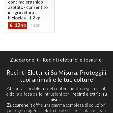
concime organico
azotato - consentito
in agricoltura
biologica - 1,2 kg
12
€
,90
14,00
Zuccarone.it - Recinti elettrici e tosatrici
Recinti Elettrici Su Misura: Proteggi i
tuoi animali e le tue colture
Affronta il problema del contenimento degli animali
e della difesa dalle intrusioni con i
recinti elettrici su
misura
.
Zuccarone.it
offre una gamma completa di soluzioni
per ogni esigenza: elettrificatori, filo, isolatori, pali