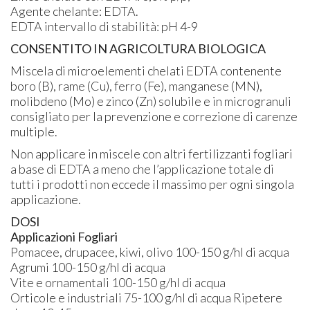
Agente chelante: EDTA.
EDTA intervallo di stabilità: pH 4-9
CONSENTITO IN AGRICOLTURA BIOLOGICA
Miscela di microelementi chelati EDTA contenente
boro (B), rame (Cu), ferro (Fe), manganese (MN),
molibdeno (Mo) e zinco (Zn) solubile e in microgranuli
consigliato per la prevenzione e correzione di carenze
multiple.
Non applicare in miscele con altri fertilizzanti fogliari
a base di EDTA a meno che l’applicazione totale di
tutti i prodotti non eccede il massimo per ogni singola
applicazione.
DOSI
Applicazioni Fogliari
Pomacee, drupacee, kiwi, olivo 100-150 g/hl di acqua
Agrumi 100-150 g/hl di acqua
Vite e ornamentali 100-150 g/hl di acqua
Orticole e industriali 75-100 g/hl di acqua Ripetere