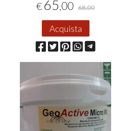
65
,00
€
68,00
Acquista