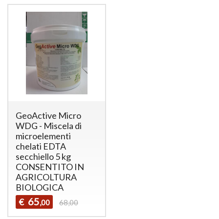
GeoActive Micro
WDG - Miscela di
microelementi
chelati EDTA
secchiello 5 kg
CONSENTITO IN
AGRICOLTURA
BIOLOGICA
65
€
,00
68,00