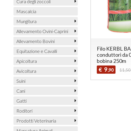
Cura degli zoccoli
Mascalcia
Mungitura
Allevamento Ovini-Caprini
Allevamento Bovini
Filo KERBL BA
Equitazione e Cavalli
conduttori da
bobina 250m
Apicoltura
9
€
,90
11,50
Avicoltura
Suini
Cani
Gatti
Roditori
Prodotti Veterinaria
Marcatura Animali