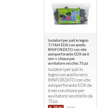
Isolatori per pali in legno
TITAN EDX con anello
RINFORZATO con vite
autoperforante EDX da 6
mm + chiave per
avvitatore secchio 75 pz
Isolatori per pali in
legno con anello nero
RINFORZATO
con vite
autoperforante
EDX
da
6 mm con chiave per
avvitatore secchiello da
75 pz
25
€
27,00
,90