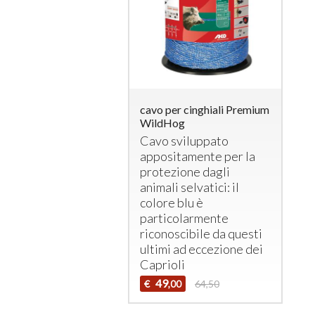
cavo per cinghiali Premium
WildHog
Cavo sviluppato
appositamente per la
protezione dagli
animali selvatici: il
colore blu è
particolarmente
riconoscibile da questi
ultimi ad eccezione dei
Caprioli
49
€
64,50
,00