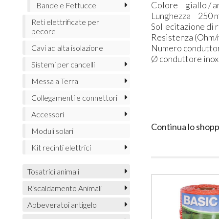
Colore giallo / a
Bande e Fettucce
Lunghezza 250 
Reti elettrificate per
Sollecitazione di 
pecore
Resistenza (Ohm/
Numero conduttor
Cavi ad alta isolazione
Ø conduttore inox
Sistemi per cancelli
Messa a Terra
Collegamenti e connettori
Accessori
Continua lo shopp
Moduli solari
Kit recinti elettrici
Tosatrici animali
Riscaldamento Animali
Abbeveratoi antigelo