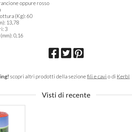
rancione oppure rosso
m
rottura (Kg): 60
m): 13,78
i: 3
 (mm): 0,16
ing!
scopri altri prodotti della sezione
fili e cavi
o di
Kerbl
Visti di recente