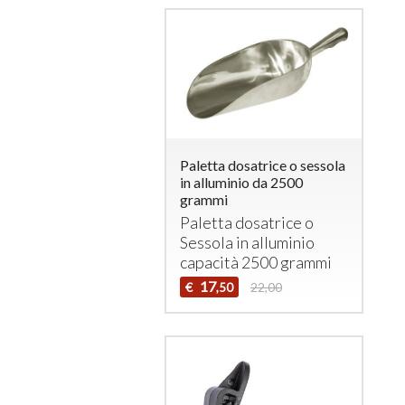
Paletta dosatrice o sessola
in alluminio da 2500
grammi
Paletta dosatrice o
Sessola in alluminio
capacità 2500 grammi
17
€
22,00
,50