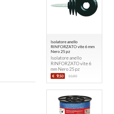
Isolatore anello
RINFORZATO vite 6 mm
Nero 25 pz
Isolatore anello
RINFORZATO
vite 6
mm Nero 25 pz
9
€
10,80
,50