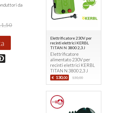
onduttori da
11,50
Elettrificatore 230V per
ta
recinti elettrici KERBL
TITAN N 3800 2,3 J
Elettrificatore
alimentato 230V per
recinti elettrici
KERBL
TITAN
N 3800 2,3 J
130
€
130,00
,00