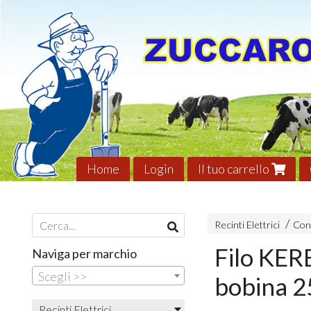
Home
Login
Il tuo carrello
Recinti Elettrici
Con
Filo KER
Naviga per marchio
Scegli >>
bobina 
Recinti Elettrici