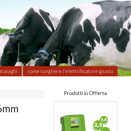
taloghi
come scegliere l'elettrificatore giusto
Prodotti in Offerta
16mm