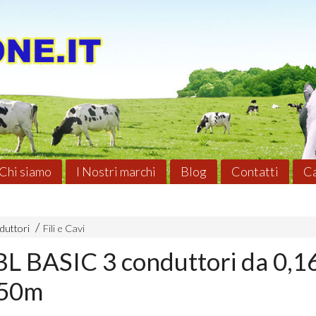
Chi siamo
I Nostri marchi
Blog
Contatti
Ca
duttori
Fili e Cavi
BL BASIC 3 conduttori da 0,
250m