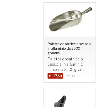
Paletta dosatrice o sessola
in alluminio da 2500
grammi
Paletta dosatrice o
Sessola in alluminio
capacità 2500 grammi
17
€
22,00
,50