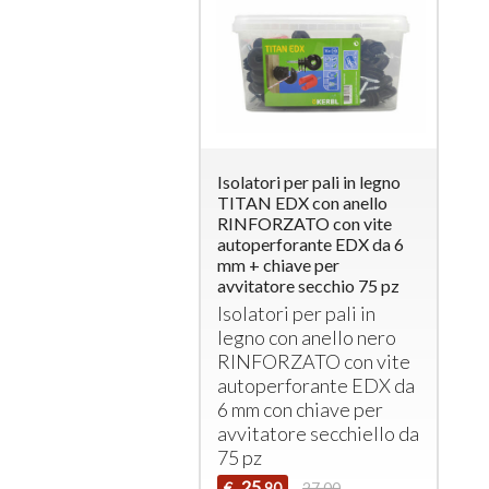
Isolatori per pali in legno
TITAN EDX con anello
RINFORZATO con vite
autoperforante EDX da 6
mm + chiave per
avvitatore secchio 75 pz
Isolatori per pali in
legno con anello nero
RINFORZATO
con vite
autoperforante
EDX
da
6 mm con chiave per
avvitatore secchiello da
75 pz
25
€
27,00
,90