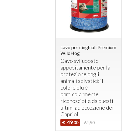
cavo per cinghiali Premium
WildHog
Cavo sviluppato
appositamente per la
protezione dagli
animali selvatici: il
colore blu è
particolarmente
riconoscibile da questi
ultimi ad eccezione dei
Caprioli
49
€
64,50
,00