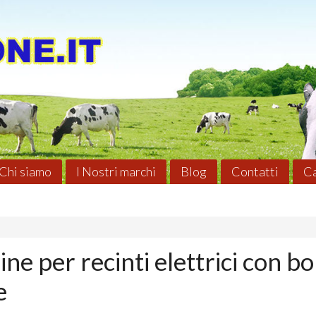
Chi siamo
I Nostri marchi
Blog
Contatti
Ca
ne per recinti elettrici con bo
e