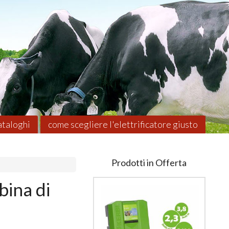
taloghi
come scegliere l'elettrificatore giusto
Prodotti in Offerta
bina di