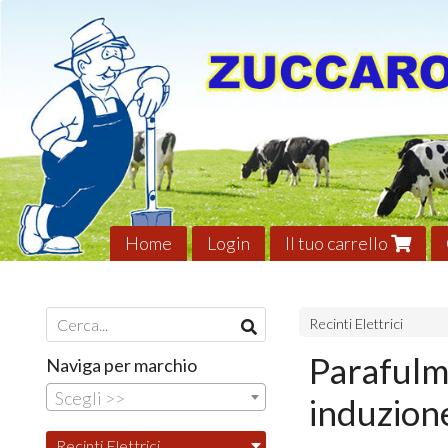
Home
Login
Il tuo carrello
Recinti Elettrici
Parafulmi
Naviga per marchio
Scegli >>
induzion
Recinti Elettrici