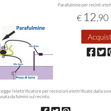
Parafulmine per recinti elett
12
,90
€
Acquis
tegge l‘elettrificatore per recinzioni elettrificate dalla so
sata da fulmini sul recinto.