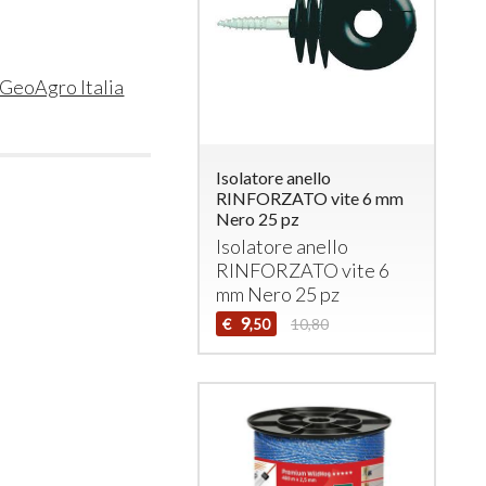
GeoAgro Italia
Isolatore anello
RINFORZATO vite 6 mm
Nero 25 pz
Isolatore anello
RINFORZATO
vite 6
mm Nero 25 pz
9
€
10,80
,50