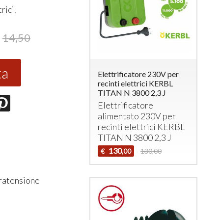
rici.
14,50
ta
Elettrificatore 230V per
recinti elettrici KERBL
TITAN N 3800 2,3 J
Elettrificatore
alimentato 230V per
recinti elettrici
KERBL
TITAN
N 3800 2,3 J
130
€
130,00
,00
vratensione