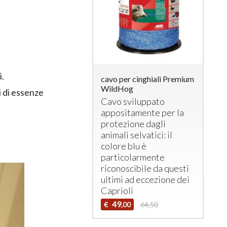
i.
cavo per cinghiali Premium
WildHog
i di essenze
Cavo sviluppato
appositamente per la
protezione dagli
animali selvatici: il
colore blu è
particolarmente
riconoscibile da questi
ultimi ad eccezione dei
Caprioli
49
€
64,50
,00