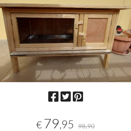
79
,95
€
98,90