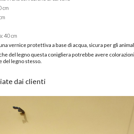
0 cm
 cm
a: 40 cm
a vernice protettiva a base di acqua, sicura per gli animal
iche del legno questa conigliera potrebbe avere colorazion
e del legno stesso.
ate dai clienti