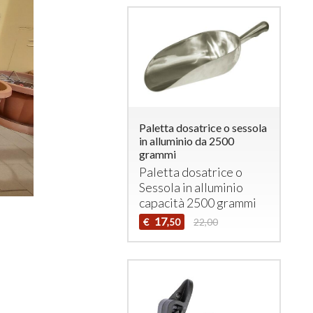
Paletta dosatrice o sessola
in alluminio da 2500
grammi
Paletta dosatrice o
Sessola in alluminio
capacità 2500 grammi
17
€
22,00
,50