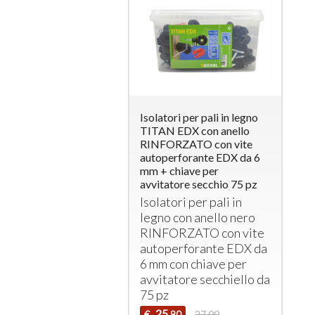
Isolatori per pali in legno
TITAN EDX con anello
RINFORZATO con vite
autoperforante EDX da 6
mm + chiave per
avvitatore secchio 75 pz
Isolatori per pali in
legno con anello nero
RINFORZATO
con vite
autoperforante
EDX
da
6 mm con chiave per
avvitatore secchiello da
75 pz
25
€
27,00
,90