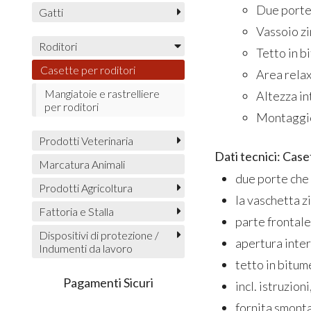
Due porte 
Gatti
Vassoio zi
Roditori
Tetto in b
Casette per roditori
Area rela
Mangiatoie e rastrelliere
Altezza in
per roditori
Montaggio 
Prodotti Veterinaria
Dati tecnici: Case
Marcatura Animali
due porte che
Prodotti Agricoltura
la vaschetta z
Fattoria e Stalla
parte frontale
Dispositivi di protezione /
apertura inter
Indumenti da lavoro
tetto in bitum
Pagamenti Sicuri
incl. istruzion
fornita smonta