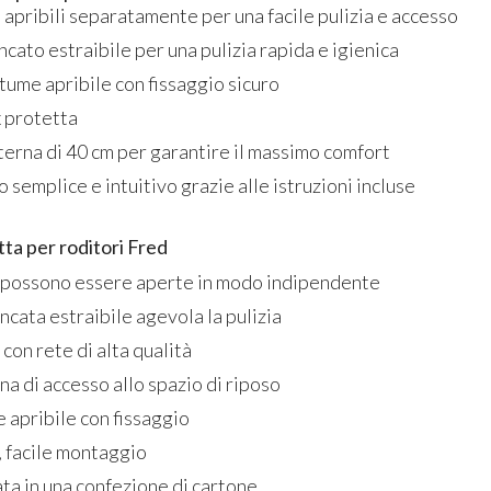
apribili separatamente per una facile pulizia e accesso
ncato estraibile per una pulizia rapida e igienica
itume apribile con fissaggio sicuro
x protetta
terna di 40 cm per garantire il massimo comfort
semplice e intuitivo grazie alle istruzioni incluse
tta per roditori Fred
 possono essere aperte in modo indipendente
incata estraibile agevola la pulizia
 con rete di alta qualità
na di accesso allo spazio di riposo
e apribile con fissaggio
i, facile montaggio
ta in una confezione di cartone