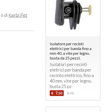
i
o di
Kerbl Pet
Isolatore per recinti
elettrici per banda fino a
mm 40, a vite per legno,
busta da 25 pezzi.
Isolatori per recinti
eletrici per banda per
recinto elettrico, fino a
40 mm, vite per legno,
busta 25 pz
7
€
8,70
,50