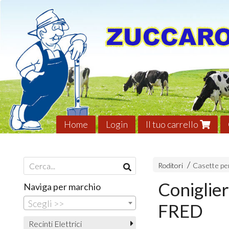
Home
Login
Il tuo carrello
Roditori
Casette per
Coniglier
Naviga per marchio
Scegli >>
FRED
Recinti Elettrici