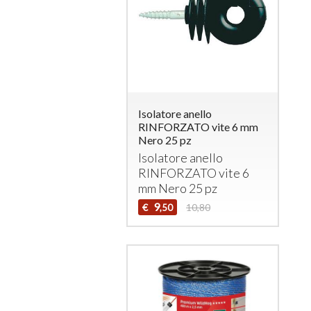
Isolatore anello
RINFORZATO vite 6 mm
Nero 25 pz
Isolatore anello
RINFORZATO
vite 6
mm Nero 25 pz
9
€
10,80
,50