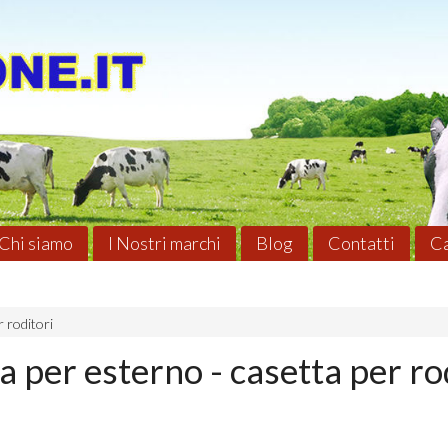
Chi siamo
I Nostri marchi
Blog
Contatti
Ca
 roditori
a per esterno - casetta per ro