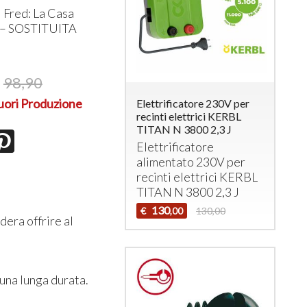
 Fred: La Casa
 –
SOSTITUITA
98,90
uori Produzione
Elettrificatore 230V per
recinti elettrici KERBL
TITAN N 3800 2,3 J
Elettrificatore
alimentato 230V per
recinti elettrici
KERBL
TITAN
N 3800 2,3 J
130
€
130,00
,00
dera offrire al
 una lunga durata.