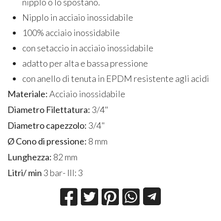
nipplo o lo spostano.
Nipplo in acciaio inossidabile
100% acciaio inossidabile
con setaccio in acciaio inossidabile
adatto per alta e bassa pressione
con anello di tenuta in EPDM resistente agli acidi
Materiale:
Acciaio inossidabile
Diametro Filettatura:
3/4"
Diametro capezzolo:
3/4"
Ø Cono di pressione:
8 mm
Lunghezza:
82 mm
Litri/ min
3 bar- III: 3