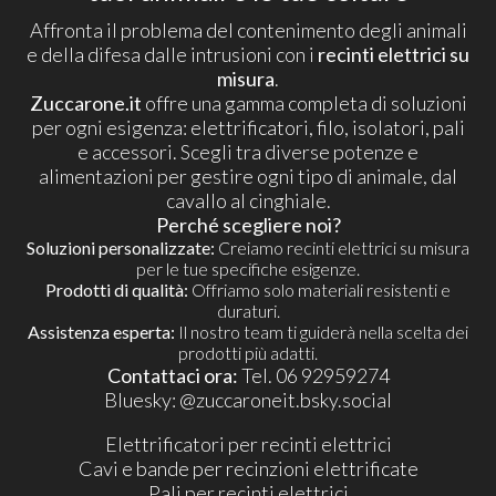
Affronta il problema del contenimento degli animali
e della difesa dalle intrusioni con i
recinti elettrici su
misura
.
Zuccarone.it
offre una gamma completa di soluzioni
per ogni esigenza: elettrificatori, filo, isolatori, pali
e accessori. Scegli tra diverse potenze e
alimentazioni per gestire ogni tipo di animale, dal
cavallo al cinghiale.
Perché scegliere noi?
Soluzioni personalizzate:
Creiamo recinti elettrici su misura
per le tue specifiche esigenze.
Prodotti di qualità:
Offriamo solo materiali resistenti e
duraturi.
Assistenza esperta:
Il nostro team ti guiderà nella scelta dei
prodotti più adatti.
Contattaci ora:
Tel. 06 92959274
​Bluesky:
@zuccaroneit.bsky.social
Elettrificatori per recinti elettrici
Cavi e bande per recinzioni elettrificate
Pali per recinti elettrici