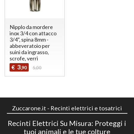
Nipplo da mordere
inox 3/4 con attacco
3/4", spina 8mm -
abbeveratoio per
suini da ingrasso,
scrofe, verri
3
€
,90
5,00
Zuccarone.it - Recinti elettrici e tosatrici
Recinti Elettrici Su Misura: Proteggi i
tuoi animali e le tue colture