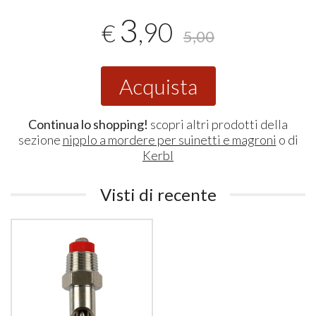
3
,90
€
5,00
Acquista
Continua lo shopping!
scopri altri prodotti della
sezione
nipplo a mordere per suinetti e magroni
o di
Kerbl
Visti di recente